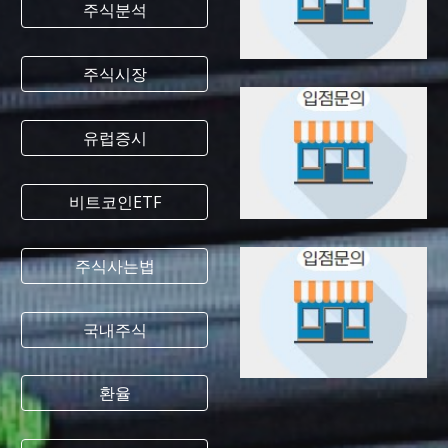
주식분석
주식시장
유럽증시
비트코인ETF
주식사는법
국내주식
환율